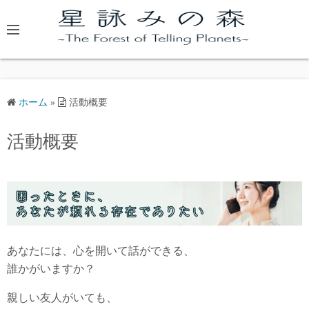
コ
ン
テ
ン
ツ
へ
ホーム
»
活動概要
ス
キ
活動概要
ッ
プ
あなたには、心を開いて話ができる、
誰かがいますか？
親しい友人がいても、