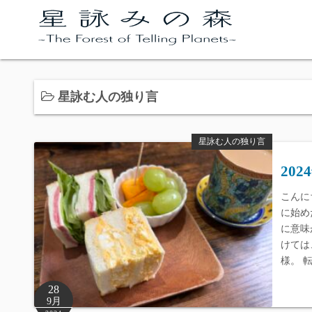
コ
ン
テ
ン
ツ
星詠む人の独り言
へ
ス
キ
星詠む人の独り言
ッ
20
プ
こんに
に始め
に意味
けては
様。 
28
9月