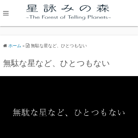
コ
ン
テ
ン
ツ
へ
ホーム
»
無駄な星など、ひとつもない
ス
キ
無駄な星など、ひとつもない
ッ
プ